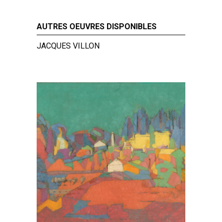
AUTRES OEUVRES DISPONIBLES
JACQUES VILLON
ue,
Notre-Dame de Vie,
Ma
53
1944