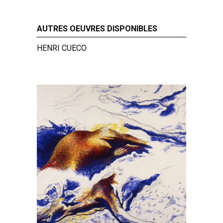
AUTRES OEUVRES DISPONIBLES
HENRI CUECO
oyé
Le Troupeau foudroyé
A
989
n° 3, 1990