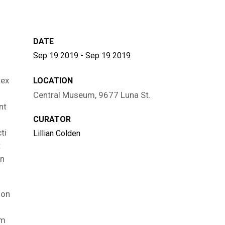
DATE
Sep 19 2019 - Sep 19 2019
 ex
LOCATION
Central Museum, 9677 Luna St.
nt
CURATOR
ti
Lillian Colden
t
on
non
om