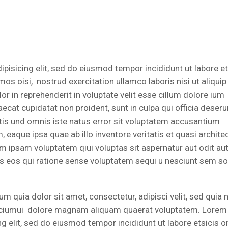
pisicing elit, sed do eiusmod tempor incididunt ut labore et
s oisi, nostrud exercitation ullamco laboris nisi ut aliquip
 in reprehenderit in voluptate velit esse cillum dolore ium
aecat cupidatat non proident, sunt in culpa qui officia deseru
atis und omnis iste natus error sit voluptatem accusantium
aque ipsa quae ab illo inventore veritatis et quasi architec
m ipsam voluptatem qiui voluptas sit aspernatur aut odit au
s eos qui ratione sense voluptatem sequi u nesciunt sem s
 quia dolor sit amet, consectetur, adipisci velit, sed quia 
aciumui dolore magnam aliquam quaerat voluptatem. Lorem
ng elit, sed do eiusmod tempor incididunt ut labore etsicis 