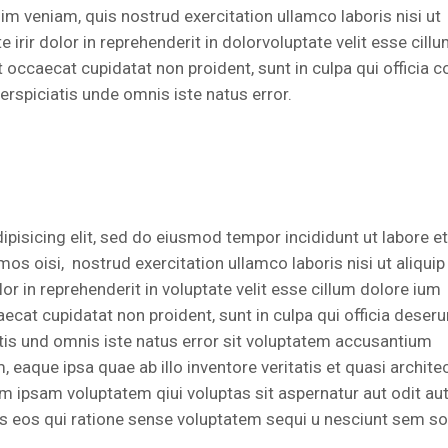
im veniam, quis nostrud exercitation ullamco laboris nisi ut
rir dolor in reprehenderit in dolorvoluptate velit esse cill
nt occaecat cupidatat non proident, sunt in culpa qui officia 
erspiciatis unde omnis iste natus error.
pisicing elit, sed do eiusmod tempor incididunt ut labore et
s oisi, nostrud exercitation ullamco laboris nisi ut aliquip
 in reprehenderit in voluptate velit esse cillum dolore ium
aecat cupidatat non proident, sunt in culpa qui officia deseru
atis und omnis iste natus error sit voluptatem accusantium
aque ipsa quae ab illo inventore veritatis et quasi architec
m ipsam voluptatem qiui voluptas sit aspernatur aut odit au
s eos qui ratione sense voluptatem sequi u nesciunt sem s