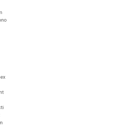
um
cono
 ex
nt
ti
t
on